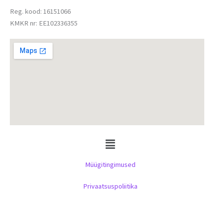
Reg. kood: 16151066
KMKR nr: EE102336355
Menu
Müügitingimused
Privaatsuspoliitika