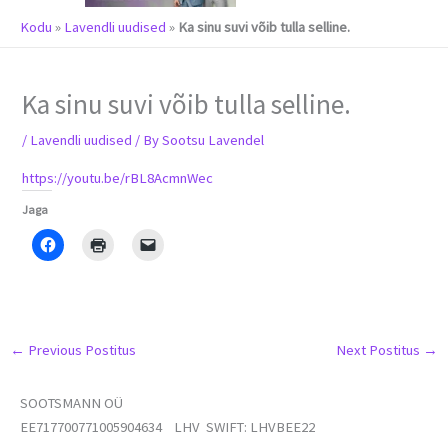
m
Kodu
»
Lavendli uudised
»
Ka sinu suvi võib tulla selline.
Ka sinu suvi võib tulla selline.
/
Lavendli uudised
/ By
Sootsu Lavendel
https://youtu.be/rBL8AcmnWec
Jaga
←
Previous Postitus
Next Postitus
→
SOOTSMANN OÜ
EE717700771005904634 LHV SWIFT: LHVBEE22