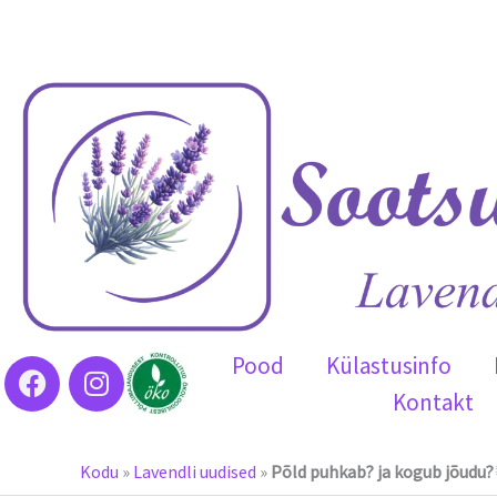
Skip
to
content
F
I
Pood
Külastusinfo
a
n
Kontakt
c
s
e
t
Kodu
»
Lavendli uudised
»
Põld puhkab? ja kogub jõudu?
b
a