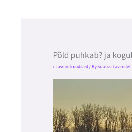
o
g
o
r
k
a
m
Põld puhkab? ja kogu
/
Lavendli uudised
/ By
Sootsu Lavendel