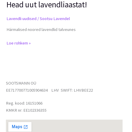
Head uut lavendliaastat!
Head
uut
lavendliaastat!
Lavendli uudised
/
Sootsu Lavendel
Härmalised noored lavendlid talveunes
Loe rohkem »
SOOTSMANN OÜ
EE717700771005904634 LHV SWIFT: LHVBEE22
Reg. kood: 16151066
KMKR nr: EE102336355