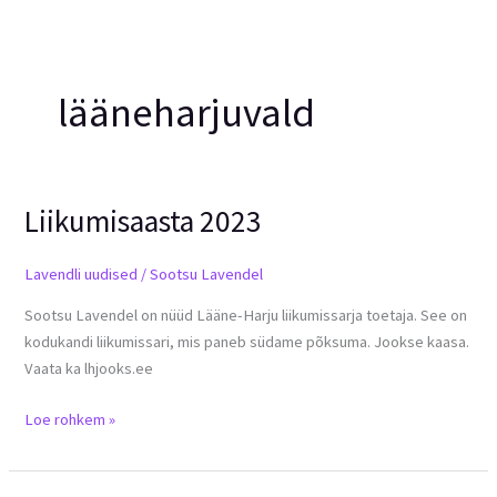
lääneharjuvald
Liikumisaasta 2023
Liikumisaasta
2023
Lavendli uudised
/
Sootsu Lavendel
Sootsu Lavendel on nüüd Lääne-Harju liikumissarja toetaja. See on
kodukandi liikumissari, mis paneb südame põksuma. Jookse kaasa.
Vaata ka lhjooks.ee
Loe rohkem »