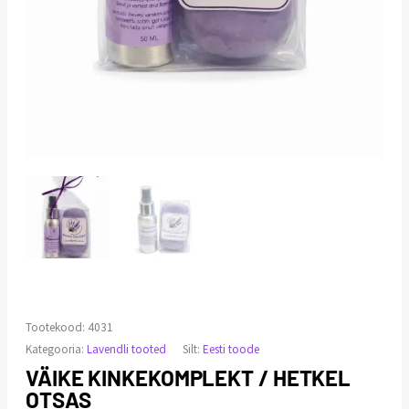
Tootekood:
4031
Kategooria:
Lavendli tooted
Silt:
Eesti toode
VÄIKE KINKEKOMPLEKT / HETKEL
OTSAS