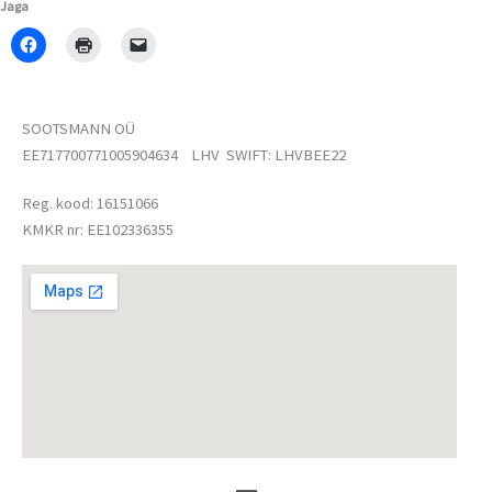
Jaga
SOOTSMANN OÜ
EE717700771005904634 LHV SWIFT: LHVBEE22
Reg. kood: 16151066
KMKR nr: EE102336355
Menu