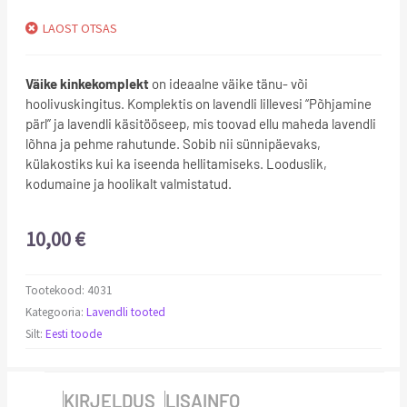
LAOST OTSAS
Väike kinkekomplekt
on ideaalne väike tänu- või
hoolivuskingitus. Komplektis on lavendli lillevesi “Põhjamine
pärl” ja lavendli käsitööseep, mis toovad ellu maheda lavendli
lõhna ja pehme rahutunde. Sobib nii sünnipäevaks,
külakostiks kui ka iseenda hellitamiseks. Looduslik,
kodumaine ja hoolikalt valmistatud.
10,00
€
Tootekood:
4031
Kategooria:
Lavendli tooted
Silt:
Eesti toode
KIRJELDUS
LISAINFO