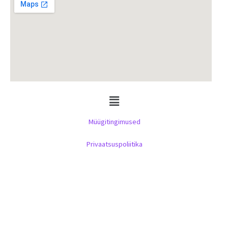
Menu
Müügitingimused
Privaatsuspoliitika