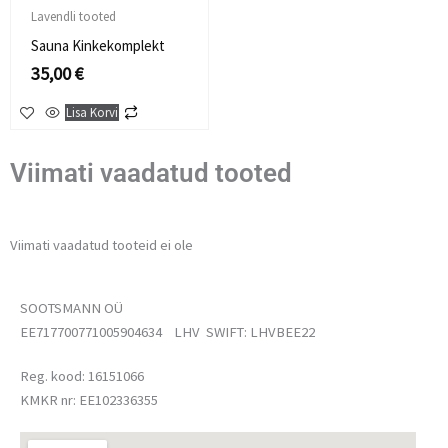
Lavendli tooted
Sauna Kinkekomplekt
35,00
€
Lisa Korvi
Viimati vaadatud tooted
Viimati vaadatud tooteid ei ole
SOOTSMANN OÜ
EE717700771005904634 LHV SWIFT: LHVBEE22
Reg. kood: 16151066
KMKR nr: EE102336355