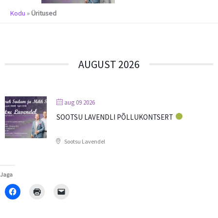
m
Kodu
»
Üritused
AUGUST 2026
aug 09 2026
SOOTSU LAVENDLI PÕLLUKONTSERT
Sootsu Lavendel
Jaga