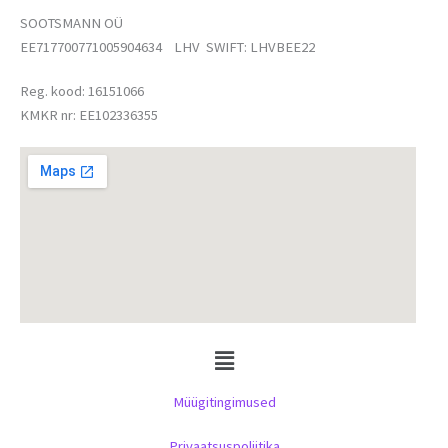
SOOTSMANN OÜ
EE717700771005904634 LHV SWIFT: LHVBEE22
Reg. kood: 16151066
KMKR nr: EE102336355
Menu
Müügitingimused
Privaatsuspoliitika